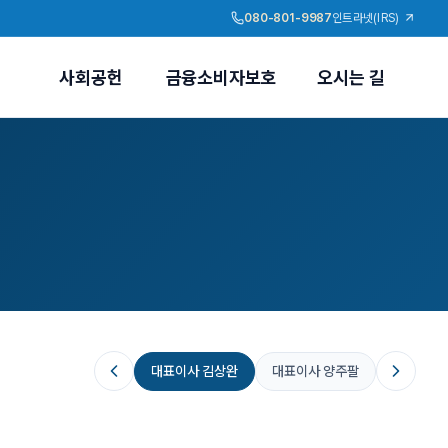
080-801-9987
인트라넷(IRS)
사회공헌
금융소비자보호
오시는 길
대표이사 김상완
대표이사 양주팔