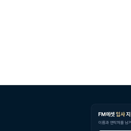
이드, 전체 2개 중
FM에셋
입사
지
이름과 연락처를 남