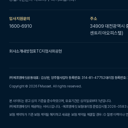
입사지원문의
주소
1600-6910
34909 대전광역시 중
센트리아오피스텔)
회사소개
내방점포
TC지점
사회공헌
㈜에프엠에셋
공동대표 : 김상완, 양주팔
사업자 등록번호: 314-81-47752
대리점 등록번호: 
Copyright © 2026 FMasset. All rights reserved.
본 사이트는 광고 심의 기준을 준수하였으며, 유효기간은 심의일로부터 1년입니다.
㈜에프엠에셋이 제공하는 서비스입니다. · 에프엠에셋 보험대리점 준법감시필 2026-0583 (2026
보험 계약자가 기존 보험 계약을 해지하고 새로운 보험 계약을 체결할 경우: ① 질병 이력이나 연