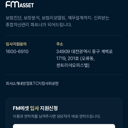
보험진단, 보장분석, 보험리모델링, 재무설계까지. 신뢰받는
종합자산관리 파트너가 되어드립니다.
입사지원문의
주소
1600-6910
34909 대전광역시 중구 계백로
1719, 201호 (오류동,
센트리아오피스텔)
회사소개
내방점포
TC지점
사회공헌
FM에셋
입사
지원신청
이름과 연락처를 남겨주시면 담당자가 바로 연락드립니다.
이름