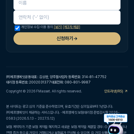
연락처
개인정보 수집·이용 동의
[보기]
[제3자 제공]
신청하기
→
㈜에프엠에셋
공동대표 : 김상완, 양주팔
사업자 등록번호: 314-81-47752
대리점 등록번호: 2002031377
대표전화: 080-801-9987
Copyright © 2026 FMasset. All rights reserved.
인트라넷(IRS)
본 사이트는 광고 심의 기준을 준수하였으며, 유효기간은 심의일로부터 1년입니다.
㈜에프엠에셋이 제공하는 서비스입니다. · 에프엠에셋 보험대리점 준법감시필 2026-
0583 (2026.5.13 ~ 2027.5.12)
보험 계약자가 기존 보험 계약을 해지하고 새로운 보험 계약을 체결할 경우: ① 질병 이력이나
연령 증가 등으로 가입이 거절되거나 보험료가 인상될 수 있으며, ② 가입 상품에 따라 새로운